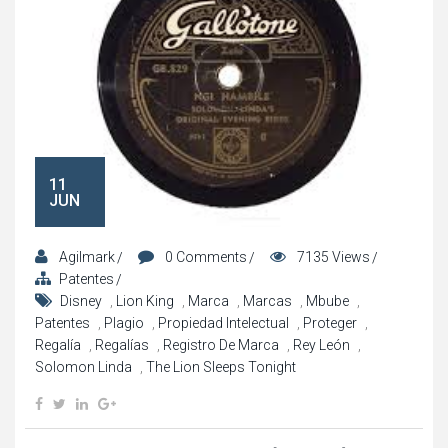
11
JUN
Agilmark
0 Comments
7135 Views
Patentes
Disney
,
Lion King
,
Marca
,
Marcas
,
Mbube
,
Patentes
,
Plagio
,
Propiedad Intelectual
,
Proteger
,
Regalía
,
Regalías
,
Registro De Marca
,
Rey León
,
Solomon Linda
,
The Lion Sleeps Tonight