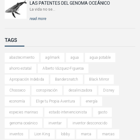
LAS PATENTES DEL GENOMA OCEÁNICO
La vida no se...
read more
TAGS
abastecimiento
agilmark
agua
agua potable
ahorro estatal
Alberto Vázquez-Figueroa
Apropiación Indebida
Bandersnatch
Black Mirror
Chooseco
conspiración
desalinizadora
Disney
economía
Elige tu Propia Aventura
energía
especies marinas
estado intervencionista
gasto
genoma oceánico
inventar
inventor desconocido
inventos
Lion King
lobby
marca
marcas