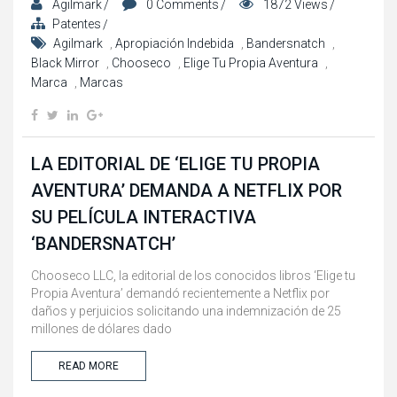
Agilmark
0 Comments
1872 Views
Patentes
Agilmark
,
Apropiación Indebida
,
Bandersnatch
,
Black Mirror
,
Chooseco
,
Elige Tu Propia Aventura
,
Marca
,
Marcas
LA EDITORIAL DE ‘ELIGE TU PROPIA
AVENTURA’ DEMANDA A NETFLIX POR
SU PELÍCULA INTERACTIVA
‘BANDERSNATCH’
Chooseco LLC, la editorial de los conocidos libros ‘Elige tu
Propia Aventura’ demandó recientemente a Netflix por
daños y perjuicios solicitando una indemnización de 25
millones de dólares dado
READ MORE