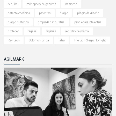
Mbube
monopolio de genoma
nazismo
patente oceánica
patentes
plagio
plagio de diseño
plagio histórico
propiedad industrial
propiedad intelectual
proteger
regalía
regalías
registro de marca
Rey León
Solomon Linda
Tatra
The Lion Sleeps Tonight
AGILMARK