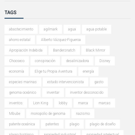
TAGS
abastecimiento
agilmark
agua
agua potable
ahorro estatal
Alberto Vázquez-Figueroa
Apropiación Indebida
Bandersnatch
Black Mirror
Chooseco
conspiración
desalinizadora
Disney
economía
Elige tu Propia Aventura
energía
especies marinas
estado intervencionista
gasto
genoma oceánico
inventar
inventor desconocido
inventos
Lion King
lobby
marca
marcas
Mbube
monopolio de genoma
nazismo
patente oceánica
patentes
plagio
plagio de diseño
plagio histórico
propiedad industrial
propiedad intelectual