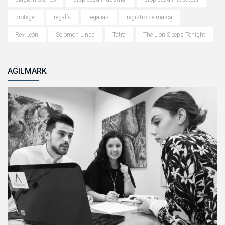
proteger
regalía
regalías
registro de marca
Rey León
Solomon Linda
Tatra
The Lion Sleeps Tonight
AGILMARK