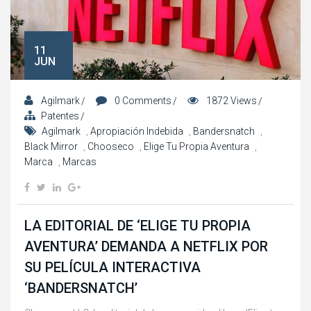
11
JUN
Agilmark
0 Comments
1872 Views
Patentes
Agilmark
,
Apropiación Indebida
,
Bandersnatch
,
Black Mirror
,
Chooseco
,
Elige Tu Propia Aventura
,
Marca
,
Marcas
LA EDITORIAL DE ‘ELIGE TU PROPIA
AVENTURA’ DEMANDA A NETFLIX POR
SU PELÍCULA INTERACTIVA
‘BANDERSNATCH’